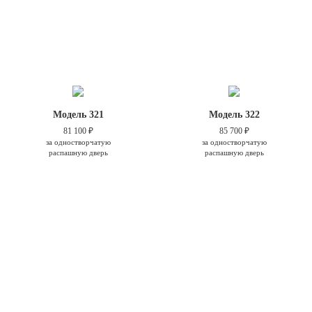
Модель 321
Модель 322
81 100 ₽
85 700 ₽
за одностворчатую
за одностворчатую
распашную дверь
распашную дверь